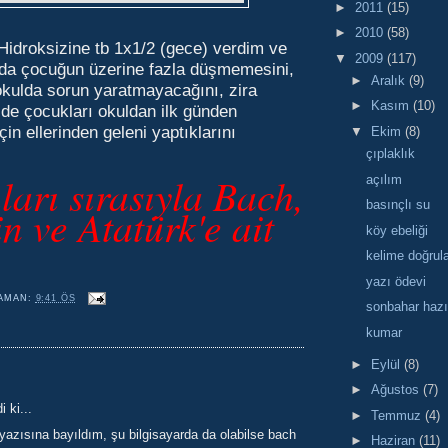
►
2011
(15)
►
2010
(58)
 Hidroksizine tb 1x1/2 (gece) verdim ve
▼
2009
(117)
da çocuğun üzerine fazla düşmemesini,
►
Aralık
(9)
okulda sorun yaratmayacağını, zira
►
Kasım
(10)
 de çocukları okuldan ilk günden
n ellerinden geleni yaptıklarını
▼
Ekim
(8)
çıplaklık
ıları sırasıyla Bach,
açılım
basınçlı su
in ve Atatürk'e
ait
köy ebeliği
kelime doğru
yazı ödevi
AMAN:
9:41 ÖS
sonbahar hazır
kumar
►
Eylül
(8)
►
Ağustos
(7)
 ki...
►
Temmuz
(4)
 yazısına bayıldım, şu bilgisayarda da olabilse bach
►
Haziran
(11)