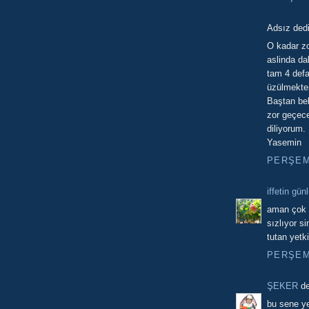
Adsız dedi 
O kadar zor
aslinda da
tam 4 defa
üzülmekten
Baştan bel
zor geçece
diliyorum.
Yasemin
PERŞEMB
iffetin gün
aman çok 
sızlıyor s
tutan yetk
PERŞEMB
ŞEKER
de
bu sene ye