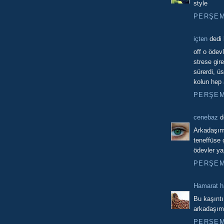
style
PERŞEMB
içten
dedi k
off o ödev
strese gire
sürerdi, üs
kolun hep 
PERŞEMB
cenebaz
de
Arkadaşımı
teneffüse 
ödevler ya
PERŞEMB
Hamarat 
Bu kaşıntı
arkadaşım
PERŞEMB