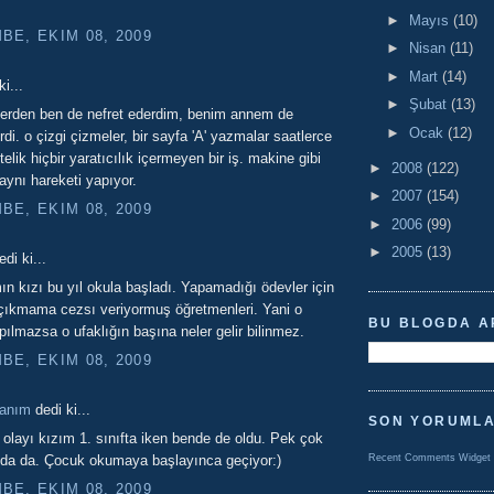
►
Mayıs
(10)
E, EKIM 08, 2009
►
Nisan
(11)
►
Mart
(14)
i...
►
Şubat
(13)
lerden ben de nefret ederdim, benim annem de
►
Ocak
(12)
rdi. o çizgi çizmeler, bir sayfa 'A' yazmalar saatlerce
telik hiçbir yaratıcılık içermeyen bir iş. makine gibi
►
2008
(122)
aynı hareketi yapıyor.
►
2007
(154)
E, EKIM 08, 2009
►
2006
(99)
►
2005
(13)
di ki...
n kızı bu yıl okula başladı. Yapamadığı ödevler için
çıkmama cezsı veriyormuş öğretmenleri. Yani o
BU BLOGDA A
pılmazsa o ufaklığın başına neler gelir bilinmez.
E, EKIM 08, 2009
hanım
dedi ki...
SON YORUML
 olayı kızım 1. sınıfta iken bende de oldu. Pek çok
da da. Çocuk okumaya başlayınca geçiyor:)
Recent Comments Widget
E, EKIM 08, 2009