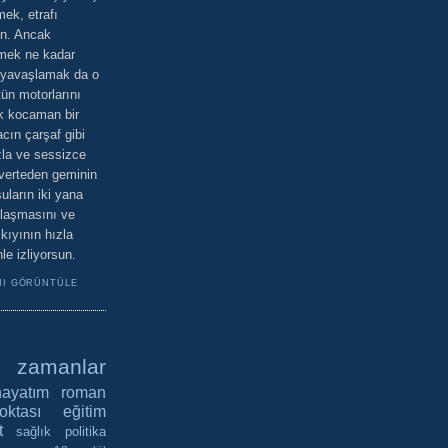
mek, etrafı
un. Ancak
tmek ne kadar
 yavaşlamak da o
tün motorlarını
ık kocaman bir
cın çarşaf gibi
zla ve sessizce
üverteden geminin
uların iki yana
klaşmasını ve
 kıyının hızla
e izliyorsun.
NI GÖRÜNTÜLE
amanlar
hayatım roman
ktası
eğitim
t
sağlık
politika