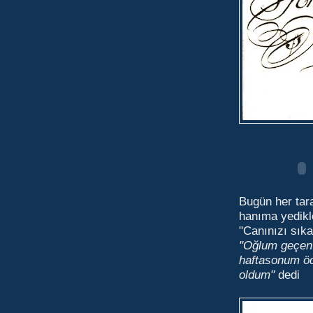
Bugün her tara
hanıma yedikl
"Canınızı sık
"Oğlum geçen 
haftasonum öd
oldum"
dedi