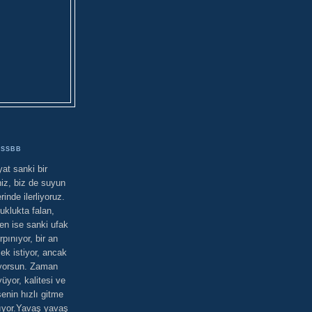
SSBB
at sanki bir
iz, biz de suyun
rinde ilerliyoruz.
uklukta falan,
sen ise sanki ufak
rpınıyor, bir an
mek istiyor, ancak
ıyorsun. Zaman
üyor, kalitesi ve
senin hızlı gitme
alıyor.Yavaş yavaş