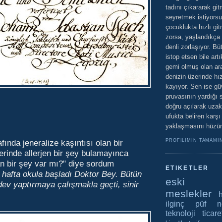
tadını çıkararak git
seyretmek istiyors
çocuklukta hızlı gi
zorsa, yaşlandıkça
denli zorlaşıyor. Bü
istop etsen bile art
gemi olmuş olan ara
denizin üzerinde hı
kayıyor. Sen ise g
pruvasının yardığı s
doğru açılarak uza
ufukta beliren karşı
yaklaşmasını hüzünl
PROFILIMIN TAMAMI
fında jeneralize kaşıntısı olan bir
erinde allerjen bir şey bulamayınca
an bir şey var mı?" diye sordum
ETIKETLER
hafta okula başladı Doktor Bey. Bütün
eski z
ev yaptırmaya çalışmakla geçti, sinir
meslekler
ilginç
püf no
teknoloji
ticare