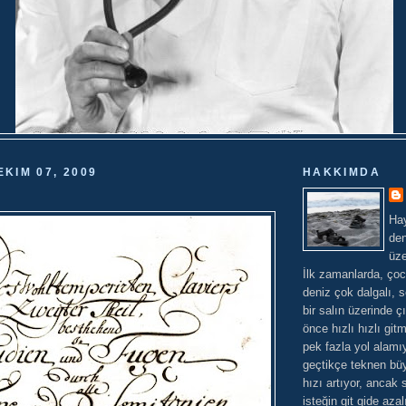
KIM 07, 2009
HAKKIMDA
Hay
den
üze
İlk zamanlarda, çoc
deniz çok dalgalı, 
bir salın üzerinde çı
önce hızlı hızlı git
pek fazla yol alam
geçtikçe teknen büy
hızı artıyor, ancak 
isteğin git gide az