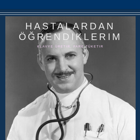
HASTALARDAN
ÖĞRENDIKLERIM
KLAVYE ÜRETIR, FARE TÜKETIR