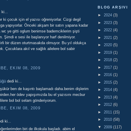
BLOG ARŞIVI
ki...
►
2024
(3)
 ki çocuk için el yazısı oğreniyorlar. Cizgi degil
►
2023
(3)
lga yapıyorlar. Önceki akşam bir satırı yapana kadar
►
2022
(4)
 wc ye gitti oglum benimse bademciklerim şişti
. Şimdi e sesi ile başlanıyor harf denilmiyor.
►
2021
(2)
irli bir düzen oturtmasakda olmuyor. Bu yıl oldukça
►
2020
(5)
k. Çocuklara akıl ve sağlık ailelere bol sabir
►
2019
(1)
►
2018
(2)
►
2017
(1)
E, EKIM 08, 2009
►
2016
(1)
lüğü
dedi ki...
►
2015
(2)
şükür ben de kaşıntı başlamadı daha.benim dişlerim
►
2014
(4)
inirden.her ödev yapışımızda bu el yazısını mecbur
►
2013
(4)
ililere bol bol selam gönderiyorum.
►
2012
(6)
E, EKIM 08, 2009
►
2011
(15)
►
2010
(58)
di ki...
▼
2009
(117)
ğenlerimden biri de ilkokula başladı. abim el