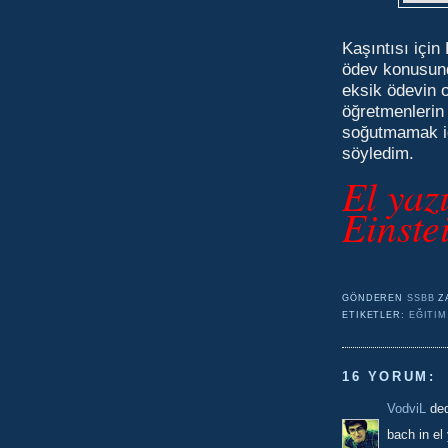
Kaşıntısı için
ödev konusun
eksik ödevin 
öğretmenlerin
soğutmamak içi
söyledim.
El yaz
Einste
GÖNDEREN
SSBB
Z
ETIKETLER:
EĞITIM
16 YORUM:
VodviL
dedi
bach in el