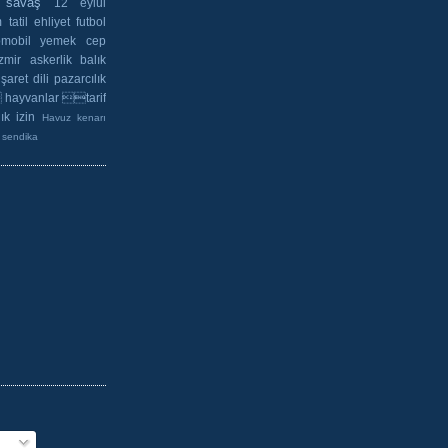
savaş
12 eylül
m
tatil
ehliyet
futbol
omobil
yemek
cep
izmir
askerlik
balık
işaret dili
pazarcılık
 hayvanlar tarif
lık izin
Havuz kenarı
sendika