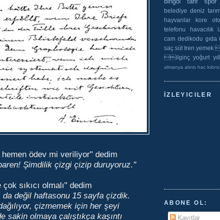
bingöl
tarif
spor
belediye
deniz
tarı
hayvanlar
kore
ot
telefonu
havacılık
cam
dedikodu
gıda
saç
süt
tren
yemek 
ilginç
yoğurt
yıl
almanya
alıntı
hac
kıbrıs
İZLEYICILER
ta hemen ödev mi veriliyor" dedim
ibaren! Şimdilik çizgi çizip duruyoruz."
 çok sıkıcı olmalı" dedim
da değil haftasonu 15 sayfa çizdik.
ABONE OL:
 dağılıyor, çizmemek için her şeyi
e sakin olmaya çalıştıkça kaşıntı
Kayıtlar