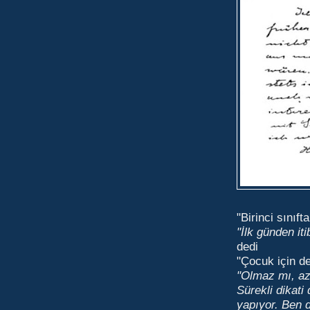
"Birinci sınıf
"İlk günden it
dedi
"Çocuk için de
"Olmaz mı, az 
Sürekli dikati
yapıyor. Ben d