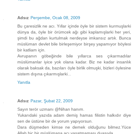
Adsız
Perşembe, Ocak 08, 2009
Bu çaresizlik ne acı. Yıllar içinde öyle bir sistem kurmuşlarki
dünya da, öyle bir örümcek ağı gibi kaplamışlarki her yeri,
şimdi bu ağdan kurtulmak nerdeyse imkansız artık. Bunca
müslüman devlet bile birleşemiyor birşey yapamıyor böylesi
bir katliam için.
Avrupanın göbeğinde bile yıllarca ses çıkarmadılar
müslümanlar iyice yok olana kadar. Biz ne kadar insanlık
olarak baksak da, bazıları öyle birlik olmuşki, bizleri öylesine
sistem dışına çıkarmışlarki...
Yanıtla
Adsız
Pazar, Şubat 22, 2009
Sayın terör uzmanı @Nihan hanım.
Yukarıdaki yazıda adam demiş hamas filistin halkıdır diye
sen de üstüne bir de yorum yapıyorsun.
Dara düşmeden kimse ne demek olduğunu bilmez.Yüce
Allah hiç bir müslümana acı yaşatmaması duasıyla.