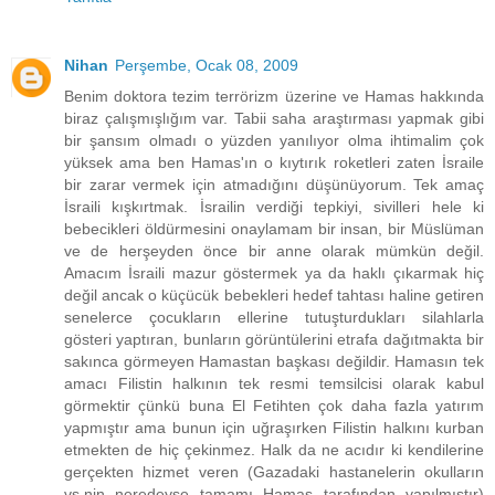
Nihan
Perşembe, Ocak 08, 2009
Benim doktora tezim terrörizm üzerine ve Hamas hakkında
biraz çalışmışlığım var. Tabii saha araştırması yapmak gibi
bir şansım olmadı o yüzden yanılıyor olma ihtimalim çok
yüksek ama ben Hamas'ın o kıytırık roketleri zaten İsraile
bir zarar vermek için atmadığını düşünüyorum. Tek amaç
İsraili kışkırtmak. İsrailin verdiği tepkiyi, sivilleri hele ki
bebecikleri öldürmesini onaylamam bir insan, bir Müslüman
ve de herşeyden önce bir anne olarak mümkün değil.
Amacım İsraili mazur göstermek ya da haklı çıkarmak hiç
değil ancak o küçücük bebekleri hedef tahtası haline getiren
senelerce çocukların ellerine tutuşturdukları silahlarla
gösteri yaptıran, bunların görüntülerini etrafa dağıtmakta bir
sakınca görmeyen Hamastan başkası değildir. Hamasın tek
amacı Filistin halkının tek resmi temsilcisi olarak kabul
görmektir çünkü buna El Fetihten çok daha fazla yatırım
yapmıştır ama bunun için uğraşırken Filistin halkını kurban
etmekten de hiç çekinmez. Halk da ne acıdır ki kendilerine
gerçekten hizmet veren (Gazadaki hastanelerin okulların
vs.nin neredeyse tamamı Hamas tarafından yapılmıştır)