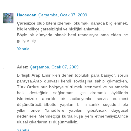
Haccecan
Çarşamba, Ocak 07, 2009
Çaresizce olup biteni izlemek, okumak, dahada bilgilenmek,
bilgilendikçe çaresizliğini ve hiçliğini anlamak....
Böyle bir dünyada olmak beni utandırıyor ama elden ne
geliyor hiç...
Yanıtla
Adsız
Çarşamba, Ocak 07, 2009
Birleşik Arap Emirlikleri denen topluluk para basıyor, sorun
paraysa.Arap dünyası kendi soydaşına sahip çıkmazken,
Türk Ordusunun bölgeye sürülmek istenmesi ve bu amaçla
halk desteğinin sağlanması için dramatik öykülerin
tvlerimizde abartılı bir acitasyonla servis edilmesi
düşündürücü..Elbette yapılan bir insanlık suçudur.Tıpkı
yıllar önce Yahudilere yapılan gibi.Ancak duygusal
nedenlerle Mehmetçiği kurda kuşa yem etmemeliyiz.Önce
ulusal çıkarlarımızı düşünmeliyiz.
Yanıtla