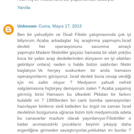
Yanıtla
Unknown
Cuma, Mayıs 17, 2013
Ben bir yahudiyim ve İSrail Filistin çatışmasınıda çok iyi
biliyorum..Acaba arkadaşlar hiç araştırma yapmışmı,İsrail
devleti her operasyonunu savunma amaçlı
yapmıştır.Madem filistinliler güçsüz hamasta bir silah yok(bu
koca bir yalan arap devletlerinden dünyanın en iyi silahları
getiriliyor onlara) neden o halde bütün saldırıları filistin
başlatıyor..Ve herşey suskunken bir anda hamasın
operasyonlarını görüyoruz..İsrail devleti buna cevap verdiği
için mi zalim oluyor ? Medyanın yahudi nefreti
salgılamasına hiçbirşey demiyorum zaten ? Acaba yaşamış
görmüş birisi Hamasın bu ülkedeki Pkkdan bir farkını
bulabilir mi ? 1980lerden bri canlı bomba operasyonları
hazırlayan binlerce sivili katleden bu örgüt ne zaman İsrail
devletinin bozgununa uğrarsa bizim türk medyamızda adeta
bu canavarlar mazlum olarak yayınlanıyor.Filistinliler o
kadar acımasızdırki çocukların beyinin yıkayıp daha
ergenliğine girmeden savaştırıyorlar,yokluktan mı bunlar ?