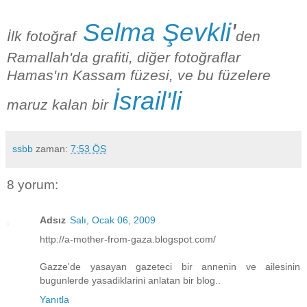
Selma Şevkli
'
İlk fotoğraf
den
Ramallah'da grafiti, diğer fotoğraflar
Hamas'ın Kassam füzesi, ve bu füzelere
İsrail'li
maruz kalan bir
ssbb
zaman:
7:53 ÖS
8 yorum:
Adsız
Salı, Ocak 06, 2009
http://a-mother-from-gaza.blogspot.com/
Gazze'de yasayan gazeteci bir annenin ve ailesinin
bugunlerde yasadiklarini anlatan bir blog..
Yanıtla