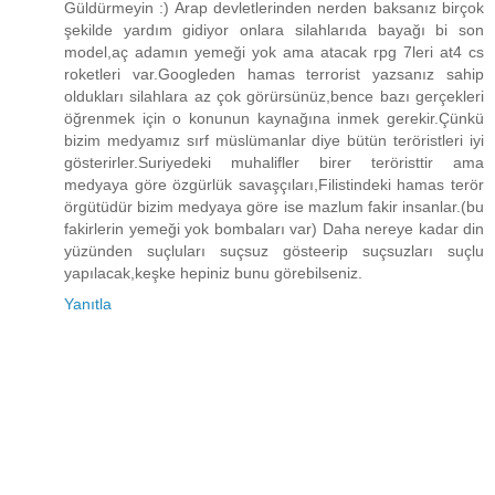
Güldürmeyin :) Arap devletlerinden nerden baksanız birçok
şekilde yardım gidiyor onlara silahlarıda bayağı bi son
model,aç adamın yemeği yok ama atacak rpg 7leri at4 cs
roketleri var.Googleden hamas terrorist yazsanız sahip
oldukları silahlara az çok görürsünüz,bence bazı gerçekleri
öğrenmek için o konunun kaynağına inmek gerekir.Çünkü
bizim medyamız sırf müslümanlar diye bütün teröristleri iyi
gösterirler.Suriyedeki muhalifler birer teröristtir ama
medyaya göre özgürlük savaşçıları,Filistindeki hamas terör
örgütüdür bizim medyaya göre ise mazlum fakir insanlar.(bu
fakirlerin yemeği yok bombaları var) Daha nereye kadar din
yüzünden suçluları suçsuz gösteerip suçsuzları suçlu
yapılacak,keşke hepiniz bunu görebilseniz.
Yanıtla