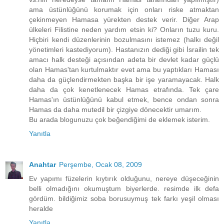
ama üstünlüğünü korumak için onları riske atmaktan
çekinmeyen Hamasa yürekten destek verir. Diğer Arap
ülkeleri Filistine neden yardım etsin ki? Onların tuzu kuru.
Hiçbiri kendi düzenlerinin bozulmasını istemez (halkı değil
yönetimleri kastediyorum). Hastanızın dediği gibi İsrailin tek
amacı halk desteği açısından adeta bir devlet kadar güçlü
olan Hamas'tan kurtulmaktır evet ama bu yaptıkları Haması
daha da güçlendirmekten başka bir işe yaramayacak. Halk
daha da çok kenetlenecek Hamas etrafında. Tek çare
Hamas'ın üstünlüğünü kabul etmek, bence ondan sonra
Hamas da daha mutedil bir çizgiye dönecektir umarım.
Bu arada blogunuzu çok beğendiğimi de eklemek isterim.
Yanıtla
Anahtar
Perşembe, Ocak 08, 2009
Ev yapımı füzelerin kıytırık olduğunu, nereye düşeceğinin
belli olmadığını okumuştum biyerlerde. resimde ilk defa
gördüm. bildiğimiz soba borusuymuş tek farkı yeşil olması
heralde
Yanıtla